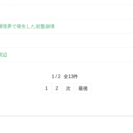
層境界で発生した岩盤崩壊
周辺
1
/
2
全
13
件
1
2
次
最後