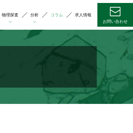
物理探査
分析
コラム
求人情報
お問い合わせ
技術解説
技術解説
技術解説
論文
論文
論文
質･資源情報の収集，ジオパーク
酸ガス探査
化石(花粉･珪藻)分析
形･地質構造解析
質測定
ンクリートの劣化分析
表地質踏査
磁率測定
の他(肉眼鑑定･火山灰分析･年代測定等)