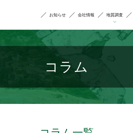
お知らせ
会社情報
地質調査
地質調査
物理探査
分析
コラム
地下流体調査(地熱・温泉・地下水)
表面波探査
薄片作製･偏光顕微鏡観察,重鉱物分析
地
炭
微
土木･環境地質調査
電気探査
Ｘ線粉末回折
地
水
コ
遺跡･考古遺物調査
1ｍ深地温探査
化学分析(蛍光Ｘ線分析など)
地
帯
そ
コラム一覧