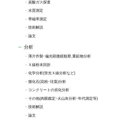
炭酸ガス探査
水質測定
帯磁率測定
技術解説
論文
分析
薄片作製･偏光顕微鏡観察,重鉱物分析
Ｘ線粉末回折
化学分析(蛍光Ｘ線分析など)
微化石(花粉･珪藻)分析
コンクリートの劣化分析
その他(肉眼鑑定･火山灰分析･年代測定等)
技術解説
論文