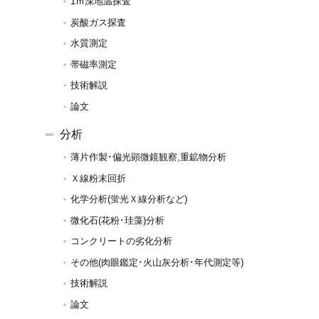
1ｍ深地温探査
炭酸ガス探査
水質測定
帯磁率測定
技術解説
論文
分析
薄片作製･偏光顕微鏡観察,重鉱物分析
Ｘ線粉末回折
化学分析(蛍光Ｘ線分析など)
微化石(花粉･珪藻)分析
コンクリートの劣化分析
その他(肉眼鑑定･火山灰分析･年代測定等)
技術解説
論文