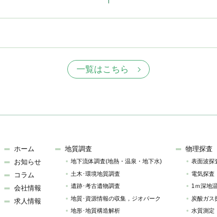
一覧はこちら
ホーム
地質調査
物理探査
お知らせ
地下流体調査(地熱・温泉・地下水)
表面波探
土木･環境地質調査
電気探査
コラム
遺跡･考古遺物調査
1ｍ深地
会社情報
地質･資源情報の収集，ジオパーク
炭酸ガス
求人情報
地形･地質構造解析
水質測定