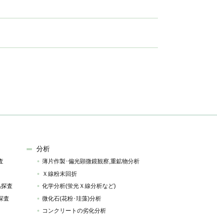
分析
査
薄片作製･偏光顕微鏡観察,重鉱物分析
Ｘ線粉末回折
温探査
化学分析(蛍光Ｘ線分析など)
探査
微化石(花粉･珪藻)分析
コンクリートの劣化分析