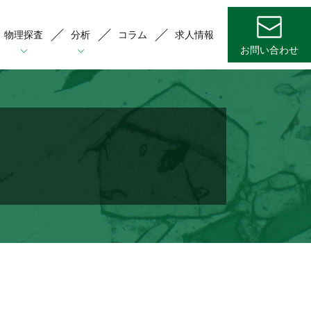
物理探査
分析
コラム
求人情報
お問い合わせ
技術解説
技術解説
技術解説
論文
論文
論文
質･資源情報の収集，ジオパーク
酸ガス探査
化石(花粉･珪藻)分析
形･地質構造解析
質測定
ンクリートの劣化分析
表地質踏査
磁率測定
の他(肉眼鑑定･火山灰分析･年代測定等)