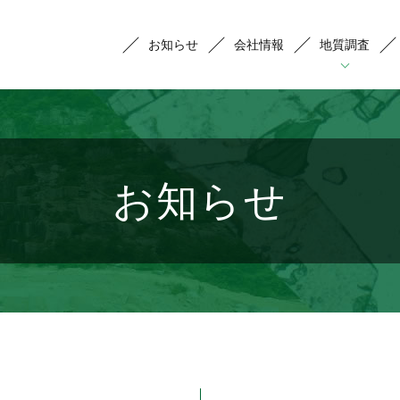
お知らせ
会社情報
地質調査
地質調査
物理探査
分析
お知らせ
地下流体調査(地熱・温泉・地下水)
表面波探査
薄片作製･偏光顕微鏡観察,重鉱物分析
地
炭
微
土木･環境地質調査
電気探査
Ｘ線粉末回折
地
水
コ
遺跡･考古遺物調査
1ｍ深地温探査
化学分析(蛍光Ｘ線分析など)
地
帯
そ